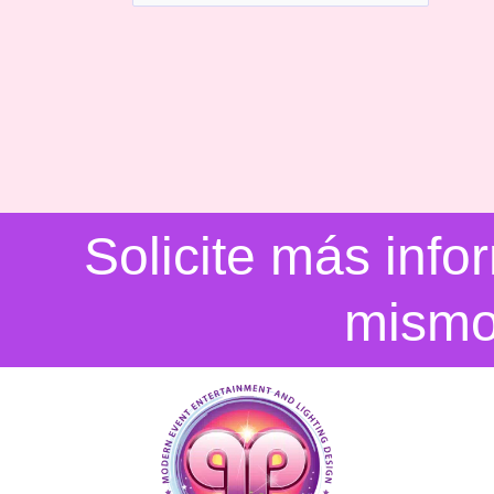
Solicite más inf
mism