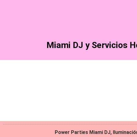
Ir
Buscar
al
por:
contenido
Miami DJ y Servicios H
Power Parties Miami DJ, Iluminació