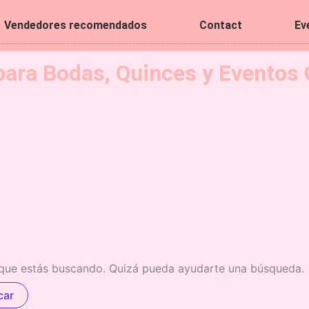
-
m
Vendedores recomendados
Contact
Ev
f
para Bodas, Quinces y Eventos 
que estás buscando. Quizá pueda ayudarte una búsqueda.