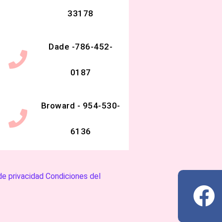
33178
Dade -786-452-
0187
Broward - 954-530-
6136
F
de privacidad
Condiciones del
a