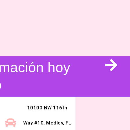
ormación hoy
o
10100 NW 116th
Way #10, Medley, FL