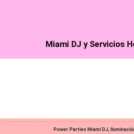
Ir
al
contenido
Miami DJ y Servicios H
Power Parties Miami DJ, Iluminació