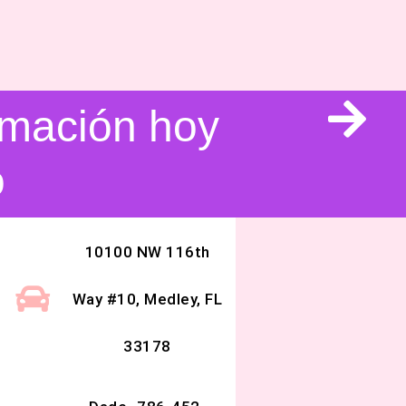
ormación hoy
o
10100 NW 116th
Way #10, Medley, FL
33178