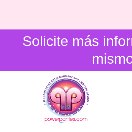
Solicite más inf
mism