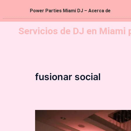
Power Parties Miami DJ – Acerca de
Servicios de DJ en Miami 
fusionar social
Eden
Roc
Miami