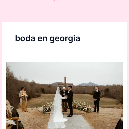
boda en georgia
Georgia
Destino
de
boda
DJ