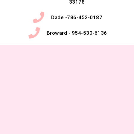
33178
Dade -786-452-0187
Broward - 954-530-6136